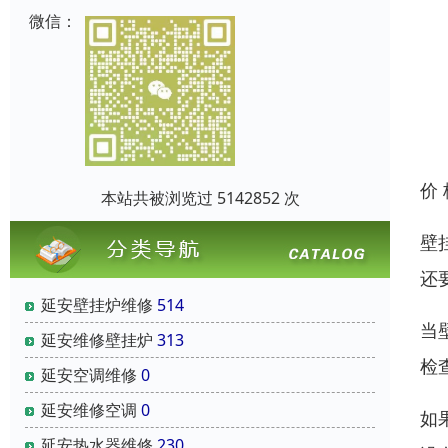
微信：
价
本站共被浏览过 5142852 次
壁
还
延安壁挂炉维修
514
当
延安维修壁挂炉
313
检
延安空调维修
0
延安维修空调
0
如
延安热水器维修
230