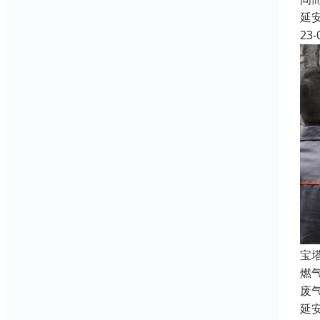
延
23-
宝
燃
废
延