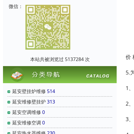
微信：
价
本站共被浏览过 5137284 次
5
1
延安壁挂炉维修
514
延安维修壁挂炉
313
2
延安空调维修
0
3
延安维修空调
0
延安热水器维修
230