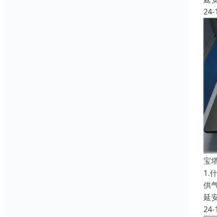
24-
宝
1
供
延
24-