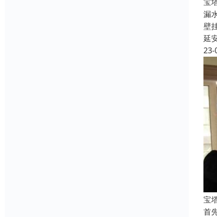
宝
漏
壁
延
23-
宝
首