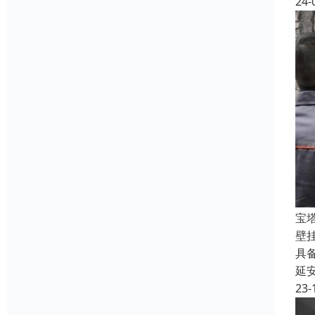
24-
宝
壁
具
延
23-