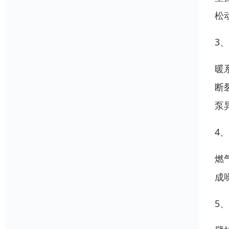
松
3
暖
断
泵
4
燃
成
5