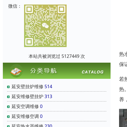
微信：
热
本站共被浏览过 5127449 次
保
若
延安壁挂炉维修
514
热
延安维修壁挂炉
313
养
延安空调维修
0
延安维修空调
0
延安热水器维修
230