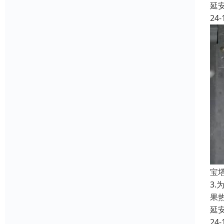
延
24-
宝
3
果
延
24-