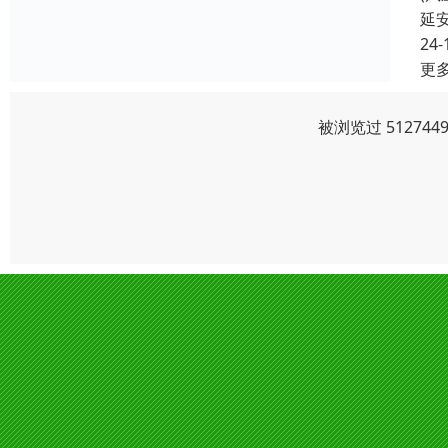
延
24-
更
被浏览过 5127